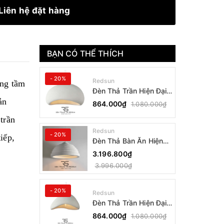
Liên hệ đặt hàng
BẠN CÓ THỂ THÍCH
- 20%
Redsun
âng tầm
Đèn Thả Trần Hiện Đại
Phong Cách Nhật Bản
ản
864.000₫
1.080.000₫
Wabi-sabi CDT-T036
trần
Dáng B
Redsun
- 20%
iếp,
Đèn Thả Bàn Ăn Hiện
Đại Bậc Thang Đơn
3.196.800₫
Phong Cách Nhật Bản
3.996.000₫
Wabi-sabi DC-T078B
- 20%
Redsun
Đèn Thả Trần Hiện Đại
Phong Cách Nhật Bản
864.000₫
1.080.000₫
Wabi-sabi CDT-T036