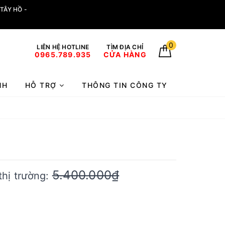
TÂY HỒ -
0
LIÊN HỆ HOTLINE
TÌM ĐỊA CHỈ
0965.789.935
CỬA HÀNG
NH
HỖ TRỢ
THÔNG TIN CÔNG TY
5.400.000₫
thị trường: