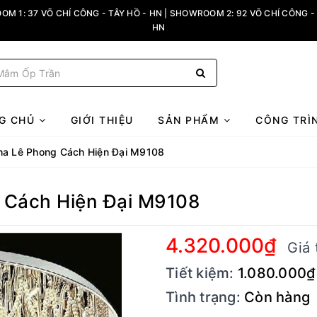
M 1: 37 VÕ CHÍ CÔNG - TÂY HỒ - HN | SHOWROOM 2: 92 VÕ CHÍ CÔNG - 
HN
G CHỦ
GIỚI THIỆU
SẢN PHẨM
CÔNG TRÌ
ha Lê Phong Cách Hiện Đại M9108
Cách Hiện Đại M9108
4.320.000₫
Giá 
Tiết kiệm:
1.080.000₫
Tình trạng:
Còn hàng