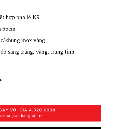
kết hợp pha lê K9
h 65cm
ạc/khung inox vàng
độ sáng trắng, vàng, trung tính
.
GAY VỚI GIÁ
4.320.000₫
t mua giao hàng tận nơi