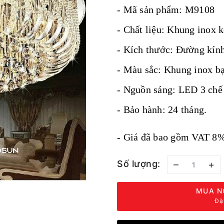
- Mã sản phẩm: M9108
- Chất liệu: Khung inox 
- Kích thước: Đường kín
- Màu sắc: Khung inox b
- Nguồn sáng: LED 3 chế 
- Bảo hành: 24 tháng.
- Giá đã bao gồm VAT 8%
Số lượng:
–
+
MUA N
Đặ