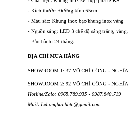
- Chất liệu: Khung inox kết hợp pha lê K9
- Kích thước: Đường kính 65cm
- Màu sắc: Khung inox bạc/khung inox vàng
- Nguồn sáng: LED 3 chế độ sáng trắng, vàng,
- Bảo hành: 24 tháng.
ĐỊA CHỈ MUA HÀNG
SHOWROOM 1: 37 VÕ CHÍ CÔNG - NGHĨA 
SHOWROOM 2: 92 VÕ CHÍ CÔNG - NGHĨA 
Hotline/Zalo: 0965.789.935 - 0987.840.719
Mail: Lehonghanhhtc@gmail.com