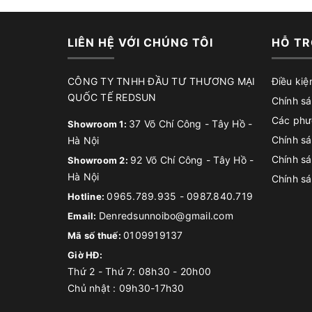
LIÊN HỆ VỚI CHÚNG TÔI
HỖ TR
CÔNG TY TNHH ĐẦU TƯ THƯƠNG MẠI
Điều kiệ
QUỐC TẾ REDSUN
Chính sá
Các phư
37 Võ Chí Công - Tây Hồ -
Showroom 1:
Chính sá
Hà Nội
Chính s
92 Võ Chí Công - Tây Hồ -
Showroom 2:
Hà Nội
Chính sá
0965.789.935
-
0987.840.719
Hotline:
Denredsunnoibo@gmail.com
Email:
0109919137
Mã số thuế:
Giờ HĐ:
Thứ 2 - Thứ 7: 08h30 - 20h00
Chủ nhật : 09h30-17h30