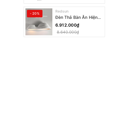
Dáng A
Redsun
- 20%
Đèn Thả Bàn Ăn Hiện
Đại Bậc Thang Đôi
6.912.000₫
Phong Cách Nhật Bản
8.640.000₫
Wabi-sabi DC-T078A