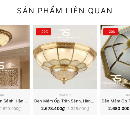
SẢN PHẨM LIÊN QUAN
- 20%
- 20%
un
Redsun
R
Đèn Mâm Ốp Trần Sảnh, Hành Lang, Ban Công Hiện Đại OT-C1924
Đèn Mâm Ốp Trần Sảnh, Hành Lang, Ban Công Hiện Đại OT-C9933
2.678.400₫
2.680.00
1.620.000₫
3.348.000₫