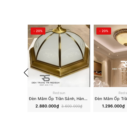
- 20%
- 20%
Redsun
Reds
Đèn Mâm Ốp Trần Sảnh, Hành Lang, Ban Công Hiện Đại OT-C8206
2.880.000₫
1.296.000₫
3.600.000₫