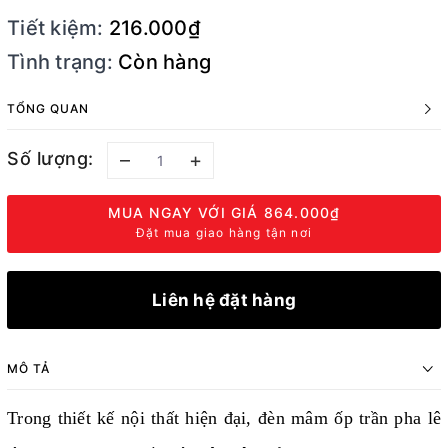
Tiết kiệm:
216.000₫
Tình trạng:
Còn hàng
TỔNG QUAN
Số lượng:
–
+
MUA NGAY VỚI GIÁ
864.000₫
Đặt mua giao hàng tận nơi
Liên hệ đặt hàng
MÔ TẢ
Trong thiết kế nội thất hiện đại, đèn mâm ốp trần pha lê