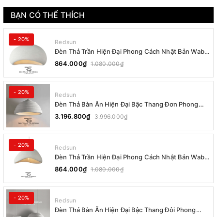
BẠN CÓ THỂ THÍCH
- 20%
Redsun
Đèn Thả Trần Hiện Đại Phong Cách Nhật Bản Wabi-
sabi CDT-T036 Dáng B
864.000₫
1.080.000₫
- 20%
Redsun
Đèn Thả Bàn Ăn Hiện Đại Bậc Thang Đơn Phong
Cách Nhật Bản Wabi-sabi DC-T078B
3.196.800₫
3.996.000₫
- 20%
Redsun
Đèn Thả Trần Hiện Đại Phong Cách Nhật Bản Wabi-
sabi CDT-T036 Dáng A
864.000₫
1.080.000₫
- 20%
Redsun
Đèn Thả Bàn Ăn Hiện Đại Bậc Thang Đôi Phong