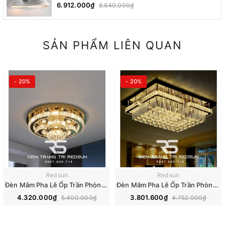
Cách Nhật Bản Wabi-sabi DC-T078A
6.912.000₫
8.640.000₫
SẢN PHẨM LIÊN QUAN
- 20%
- 20%
Redsun
Redsun
Đèn Mâm Pha Lê Ốp Trần Phòng Khách Hiện Đại M9210
Đèn Mâm Pha Lê Ốp Trần Phòng Khách Hiện Đại M9196
4.320.000₫
3.801.600₫
5.400.000₫
4.752.000₫