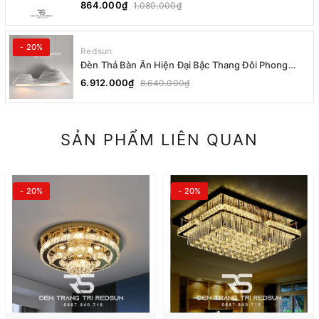
864.000₫
1.080.000₫
- 20%
Redsun
Đèn Thả Bàn Ăn Hiện Đại Bậc Thang Đôi Phong
Cách Nhật Bản Wabi-sabi DC-T078A
6.912.000₫
8.640.000₫
SẢN PHẨM LIÊN QUAN
- 20%
- 20%