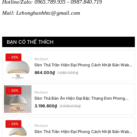
Hotline/Zalo: 0965.789.935 - 0987.840.719
Mail: Lehonghanhhtc@gmail.com
BẠN CÓ THỂ THÍCH
- 20%
Redsun
Đèn Thả Trần Hiện Đại Phong Cách Nhật Bản Wabi-
sabi CDT-T036 Dáng B
864.000₫
1.080.000₫
- 20%
Redsun
Đèn Thả Bàn Ăn Hiện Đại Bậc Thang Đơn Phong
Cách Nhật Bản Wabi-sabi DC-T078B
3.196.800₫
3.996.000₫
- 20%
Redsun
Đèn Thả Trần Hiện Đại Phong Cách Nhật Bản Wabi-
sabi CDT-T036 Dáng A