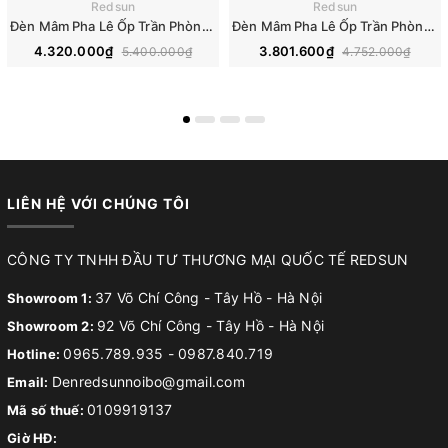
Redsun
Redsun
Đèn Mâm Pha Lê Ốp Trần Phòng Khách Hiện Đại M9210
Đèn Mâm Pha Lê Ốp Trần Phòng Khách Hiện Đại M9196
4.320.000₫
3.801.600₫
5.400.000₫
4.752.000₫
LIÊN HỆ VỚI CHÚNG TÔI
CÔNG TY TNHH ĐẦU TƯ THƯƠNG MẠI QUỐC TẾ REDSUN
37 Võ Chí Công - Tây Hồ - Hà Nội
Showroom 1:
92 Võ Chí Công - Tây Hồ - Hà Nội
Showroom 2:
0965.789.935
-
0987.840.719
Hotline:
Denredsunnoibo@gmail.com
Email:
0109919137
Mã số thuế:
Giờ HĐ: