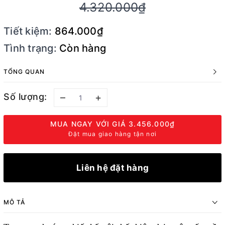
4.320.000₫
Tiết kiệm:
864.000₫
Tình trạng:
Còn hàng
TỔNG QUAN
Số lượng:
–
+
MUA NGAY VỚI GIÁ
3.456.000₫
Đặt mua giao hàng tận nơi
Liên hệ đặt hàng
MÔ TẢ