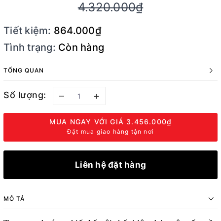
4.320.000₫
Tiết kiệm:
864.000₫
Tình trạng:
Còn hàng
TỔNG QUAN
Số lượng:
–
+
MUA NGAY VỚI GIÁ
3.456.000₫
Đặt mua giao hàng tận nơi
Liên hệ đặt hàng
MÔ TẢ