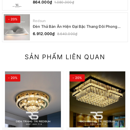
864.000₫
1.080.000₫
- 20%
Redsun
Đèn Thả Bàn Ăn Hiện Đại Bậc Thang Đôi Phong
Cách Nhật Bản Wabi-sabi DC-T078A
6.912.000₫
8.640.000₫
SẢN PHẨM LIÊN QUAN
- 20%
- 20%