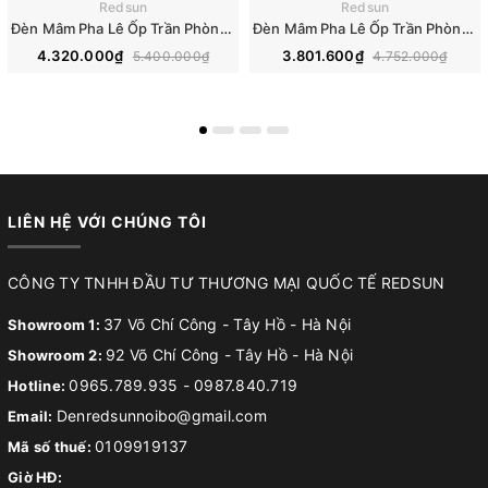
Redsun
Redsun
Đèn Mâm Pha Lê Ốp Trần Phòng Khách Hiện Đại M9210
Đèn Mâm Pha Lê Ốp Trần Phòng Khách Hiện Đại M9196
4.320.000₫
3.801.600₫
5.400.000₫
4.752.000₫
LIÊN HỆ VỚI CHÚNG TÔI
CÔNG TY TNHH ĐẦU TƯ THƯƠNG MẠI QUỐC TẾ REDSUN
37 Võ Chí Công - Tây Hồ - Hà Nội
Showroom 1:
92 Võ Chí Công - Tây Hồ - Hà Nội
Showroom 2:
0965.789.935
-
0987.840.719
Hotline:
Denredsunnoibo@gmail.com
Email:
0109919137
Mã số thuế:
Giờ HĐ: