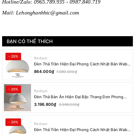
Hotline/Zalo: 0965.789.935 - 0987.840.719
Mail: Lehonghanhhtc@gmail.com
BẠN CÓ THỂ THÍCH
- 20%
Redsun
Đèn Thả Trần Hiện Đại Phong Cách Nhật Bản Wabi-
sabi CDT-T036 Dáng B
864.000₫
1.080.000₫
- 20%
Redsun
Đèn Thả Bàn Ăn Hiện Đại Bậc Thang Đơn Phong
Cách Nhật Bản Wabi-sabi DC-T078B
3.196.800₫
3.996.000₫
- 20%
Redsun
Đèn Thả Trần Hiện Đại Phong Cách Nhật Bản Wabi-
sabi CDT-T036 Dáng A