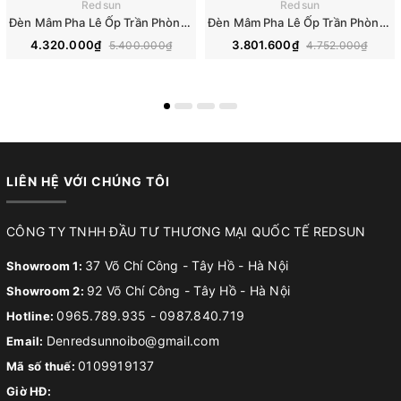
Redsun
Redsun
Đèn Mâm Pha Lê Ốp Trần Phòng Khách Hiện Đại M9210
Đèn Mâm Pha Lê Ốp Trần Phòng Khách Hiện Đại M9196
4.320.000₫
3.801.600₫
5.400.000₫
4.752.000₫
LIÊN HỆ VỚI CHÚNG TÔI
CÔNG TY TNHH ĐẦU TƯ THƯƠNG MẠI QUỐC TẾ REDSUN
37 Võ Chí Công - Tây Hồ - Hà Nội
Showroom 1:
92 Võ Chí Công - Tây Hồ - Hà Nội
Showroom 2:
0965.789.935
-
0987.840.719
Hotline:
Denredsunnoibo@gmail.com
Email:
0109919137
Mã số thuế:
Giờ HĐ: