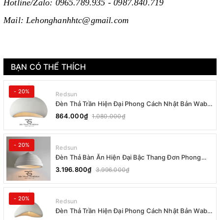
Hotline/Zalo: 0965.789.935 - 0987.840.719
Mail: Lehonghanhhtc@gmail.com
BẠN CÓ THỂ THÍCH
- 20%
Redsun
Đèn Thả Trần Hiện Đại Phong Cách Nhật Bản Wabi-
sabi CDT-T036 Dáng B
864.000₫
1.080.000₫
- 20%
Redsun
Đèn Thả Bàn Ăn Hiện Đại Bậc Thang Đơn Phong
Cách Nhật Bản Wabi-sabi DC-T078B
3.196.800₫
3.996.000₫
- 20%
Redsun
Đèn Thả Trần Hiện Đại Phong Cách Nhật Bản Wabi-
sabi CDT-T036 Dáng A