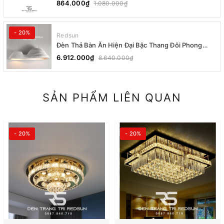
864.000₫
1.080.000₫
- 20%
Redsun
Đèn Thả Bàn Ăn Hiện Đại Bậc Thang Đôi Phong
Cách Nhật Bản Wabi-sabi DC-T078A
6.912.000₫
8.640.000₫
SẢN PHẨM LIÊN QUAN
- 20%
- 20%