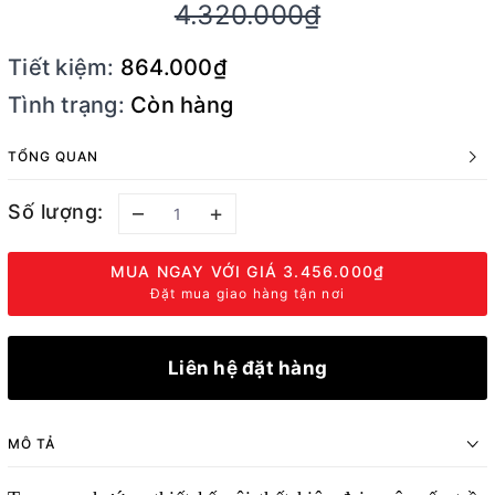
4.320.000₫
Tiết kiệm:
864.000₫
Tình trạng:
Còn hàng
TỔNG QUAN
Số lượng:
–
+
MUA NGAY VỚI GIÁ
3.456.000₫
Đặt mua giao hàng tận nơi
Liên hệ đặt hàng
MÔ TẢ