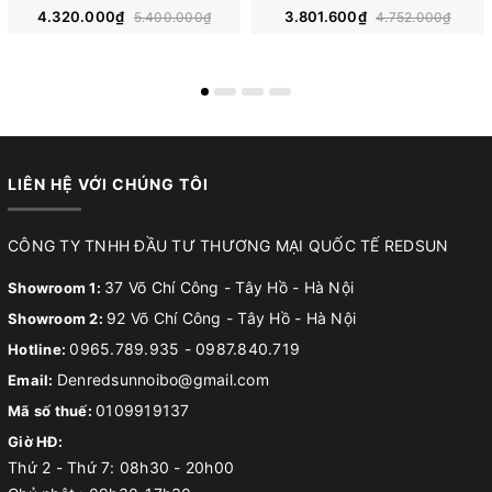
4.320.000₫
3.801.600₫
5.400.000₫
4.752.000₫
LIÊN HỆ VỚI CHÚNG TÔI
CÔNG TY TNHH ĐẦU TƯ THƯƠNG MẠI QUỐC TẾ REDSUN
37 Võ Chí Công - Tây Hồ - Hà Nội
Showroom 1:
92 Võ Chí Công - Tây Hồ - Hà Nội
Showroom 2:
0965.789.935
-
0987.840.719
Hotline:
Denredsunnoibo@gmail.com
Email:
0109919137
Mã số thuế:
Giờ HĐ:
Thứ 2 - Thứ 7: 08h30 - 20h00