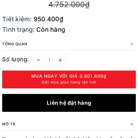
4.752.000₫
Tiết kiệm:
950.400₫
Tình trạng:
Còn hàng
TỔNG QUAN
Số lượng:
–
+
MUA NGAY VỚI GIÁ
3.801.600₫
Đặt mua giao hàng tận nơi
Liên hệ đặt hàng
MÔ TẢ