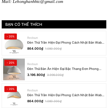
Mail: Lehonghanhhtc@gmail.com
BẠN CÓ THỂ THÍCH
- 20%
Redsun
Đèn Thả Trần Hiện Đại Phong Cách Nhật Bản Wabi-
sabi CDT-T036 Dáng B
864.000₫
1.080.000₫
- 20%
Redsun
Đèn Thả Bàn Ăn Hiện Đại Bậc Thang Đơn Phong
Cách Nhật Bản Wabi-sabi DC-T078B
3.196.800₫
3.996.000₫
- 20%
Redsun
Đèn Thả Trần Hiện Đại Phong Cách Nhật Bản Wabi-
sabi CDT-T036 Dáng A
864.000₫
1.080.000₫