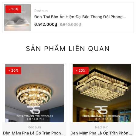
- 20%
Redsun
Đèn Thả Bàn Ăn Hiện Đại Bậc Thang Đôi Phong
Cách Nhật Bản Wabi-sabi DC-T078A
6.912.000₫
8.640.000₫
SẢN PHẨM LIÊN QUAN
- 20%
- 20%
Redsun
Redsun
Đèn Mâm Pha Lê Ốp Trần Phòng Khách Hiện Đại M9210
Đèn Mâm Pha Lê Ốp Trần Phòng Khách Hiện Đại M9196