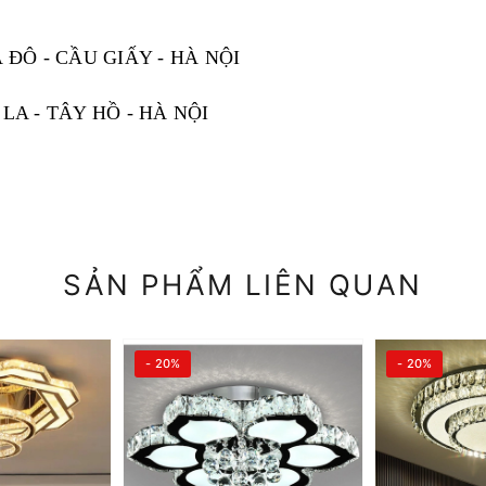
 ĐÔ - CẦU GIẤY - HÀ NỘI
LA - TÂY HỒ - HÀ NỘI
SẢN PHẨM LIÊN QUAN
- 20%
- 20%