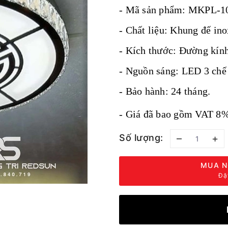
- Mã sản phẩm: MKPL-1
- Chất liệu: Khung đế i
- Kích thước: Đường kín
- Nguồn sáng: LED 3 chế 
- Bảo hành: 24 tháng.
- Giá đã bao gồm VAT 8%
Số lượng:
–
+
MUA N
Đặ