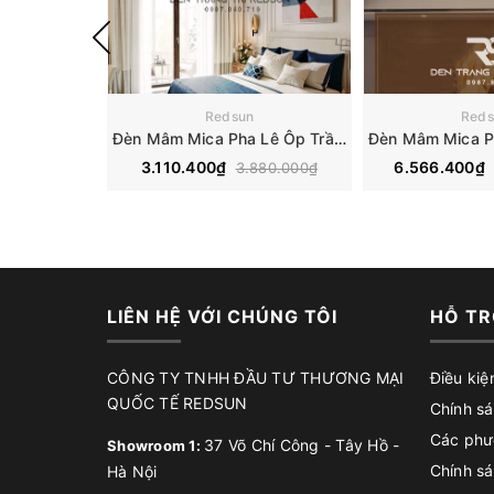
Redsun
Reds
Đèn Mâm Mica Pha Lê Ôp Trần Phòng Khách Hiện Đại MKPL-08
3.110.400₫
6.566.400₫
3.880.000₫
LIÊN HỆ VỚI CHÚNG TÔI
HỖ TR
CÔNG TY TNHH ĐẦU TƯ THƯƠNG MẠI
Điều kiệ
QUỐC TẾ REDSUN
Chính sá
Các phư
37 Võ Chí Công - Tây Hồ -
Showroom 1:
Chính sá
Hà Nội