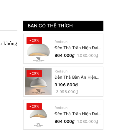
BẠN CÓ THỂ THÍCH
- 20%
Redsun
ều không
Đèn Thả Trần Hiện Đại
Phong Cách Nhật Bản
864.000₫
1.080.000₫
Wabi-sabi CDT-T036
Dáng B
Redsun
- 20%
Đèn Thả Bàn Ăn Hiện
Đại Bậc Thang Đơn
3.196.800₫
Phong Cách Nhật Bản
3.996.000₫
Wabi-sabi DC-T078B
- 20%
Redsun
Đèn Thả Trần Hiện Đại
Phong Cách Nhật Bản
864.000₫
1.080.000₫
Wabi-sabi CDT-T036
Dáng A