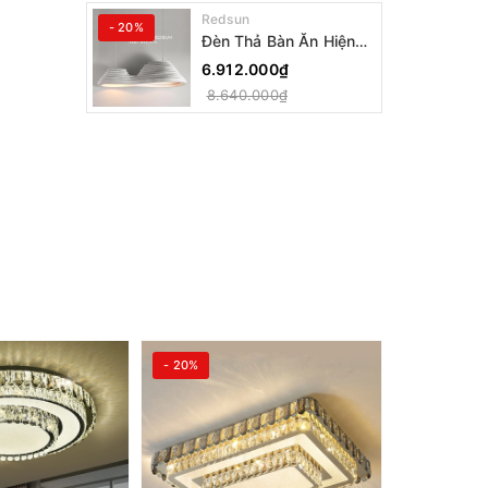
Redsun
- 20%
Đèn Thả Bàn Ăn Hiện
Đại Bậc Thang Đôi
6.912.000₫
Phong Cách Nhật Bản
8.640.000₫
Wabi-sabi DC-T078A
- 20%
- 20%