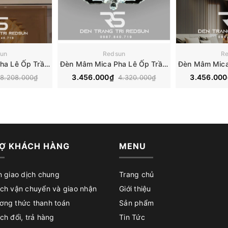
un
Redsun
R
Đèn Mâm Mica Pha Lê Ốp Trần Phòng Khách Hiện Đại MKPL-01
Đèn Mâm Mica Pha Lê Ốp Trần Phòng Khách Hiện Đại MKPL-02
3.456.000₫
3.456.00
8.208.000₫
4.320.000₫
Ợ KHÁCH HÀNG
MENU
n giao dịch chung
Trang chủ
ch vận chuyển và giao nhận
Giới thiệu
ơng thức thanh toán
Sản phẩm
ch đổi, trả hàng
Tin Tức