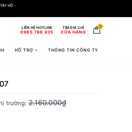
TÂY HỒ -
0
LIÊN HỆ HOTLINE
TÌM ĐỊA CHỈ
0965.789.935
CỬA HÀNG
NH
HỖ TRỢ
THÔNG TIN CÔNG TY
107
2.160.000₫
hị trường: