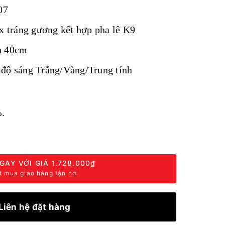
07
nox tráng gương kết hợp pha lê K9
h 40cm
độ sáng Trắng/Vàng/Trung tính
.
GAY VỚI GIÁ
1.728.000₫
t mua giao hàng tận nơi
Liên hệ đặt hàng