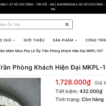
M 1: 37 VÕ CHÍ CÔNG - TÂY HỒ - HN | SHOWROOM 2: 92 VÕ CHÍ CÔNG - 
HN
G CHỦ
GIỚI THIỆU
SẢN PHẨM
CÔNG TRÌ
Đèn Mâm Mica Pha Lê Ốp Trần Phòng Khách Hiện Đại MKPL-107
rần Phòng Khách Hiện Đại MKPL-
1.728.000₫
Giá t
Tiết kiệm:
432.000₫
Tình trạng:
Còn hàng