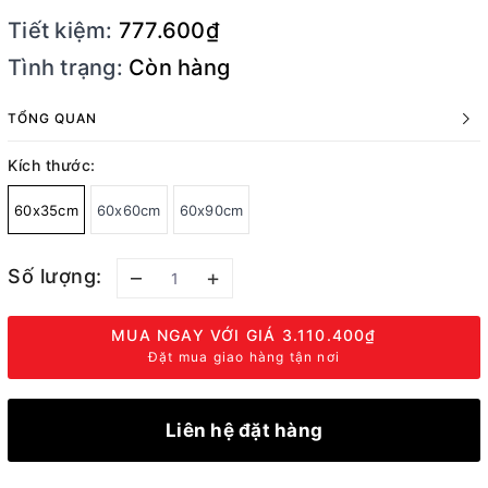
Tiết kiệm:
777.600₫
Tình trạng:
Còn hàng
TỔNG QUAN
Kích thước:
60x35cm
60x60cm
60x90cm
Số lượng:
–
+
MUA NGAY VỚI GIÁ
3.110.400₫
Đặt mua giao hàng tận nơi
Liên hệ đặt hàng