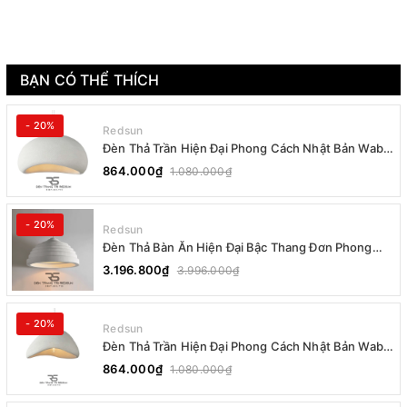
BẠN CÓ THỂ THÍCH
- 20%
Redsun
Đèn Thả Trần Hiện Đại Phong Cách Nhật Bản Wabi-
sabi CDT-T036 Dáng B
864.000₫
1.080.000₫
- 20%
Redsun
Đèn Thả Bàn Ăn Hiện Đại Bậc Thang Đơn Phong
Cách Nhật Bản Wabi-sabi DC-T078B
3.196.800₫
3.996.000₫
- 20%
Redsun
Đèn Thả Trần Hiện Đại Phong Cách Nhật Bản Wabi-
sabi CDT-T036 Dáng A
864.000₫
1.080.000₫