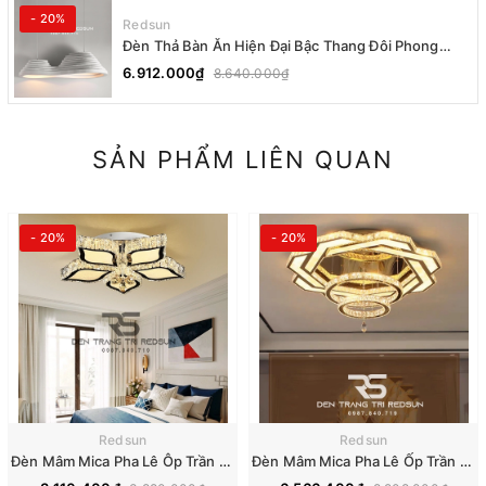
- 20%
Redsun
Đèn Thả Bàn Ăn Hiện Đại Bậc Thang Đôi Phong
Cách Nhật Bản Wabi-sabi DC-T078A
6.912.000₫
8.640.000₫
SẢN PHẨM LIÊN QUAN
- 20%
- 20%
Redsun
Redsun
Đèn Mâm Mica Pha Lê Ôp Trần Phòng Khách Hiện Đại MKPL-08
Đèn Mâm Mica Pha Lê Ốp Trần Phòng Khách Hiện Đại MKPL-01