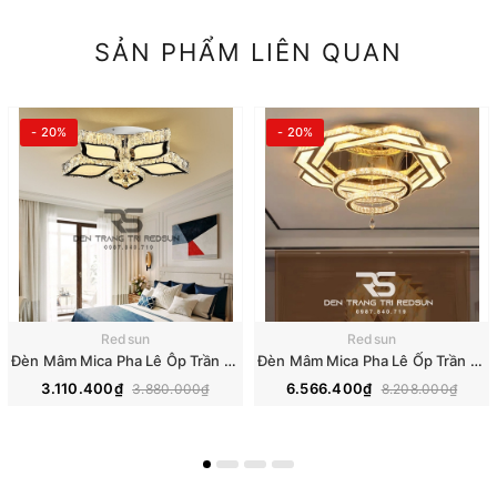
SẢN PHẨM LIÊN QUAN
- 20%
- 20%
Redsun
Redsun
Đèn Mâm Mica Pha Lê Ôp Trần Phòng Khách Hiện Đại MKPL-08
Đèn Mâm Mica Pha Lê Ốp Trần Phòng Khách Hiện Đại MKPL-01
3.110.400₫
6.566.400₫
3.880.000₫
8.208.000₫