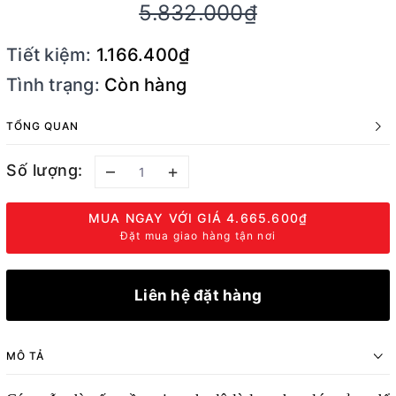
5.832.000₫
Tiết kiệm:
1.166.400₫
Tình trạng:
Còn hàng
TỔNG QUAN
Số lượng:
–
+
MUA NGAY VỚI GIÁ
4.665.600₫
Đặt mua giao hàng tận nơi
Liên hệ đặt hàng
MÔ TẢ