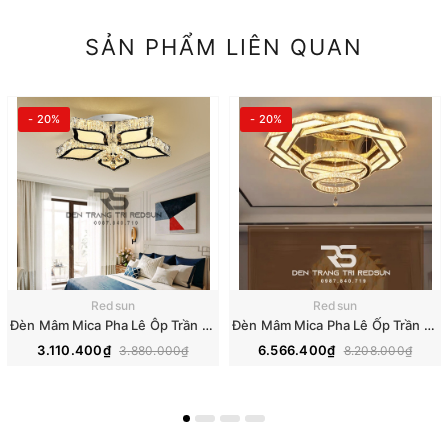
SẢN PHẨM LIÊN QUAN
- 20%
- 20%
Redsun
Redsun
Đèn Mâm Mica Pha Lê Ôp Trần Phòng Khách Hiện Đại MKPL-08
Đèn Mâm Mica Pha Lê Ốp Trần Phòng Khách Hiện Đại MKPL-01
3.110.400₫
6.566.400₫
3.880.000₫
8.208.000₫