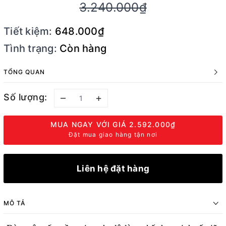
3.240.000₫
Tiết kiệm:
648.000₫
Tình trạng:
Còn hàng
TỔNG QUAN
Số lượng:
–
+
MUA NGAY VỚI GIÁ
2.592.000₫
Đặt mua giao hàng tận nơi
Liên hệ đặt hàng
MÔ TẢ