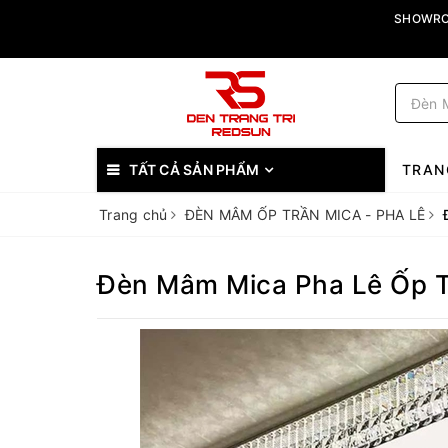
SHOWROO
TẤT CẢ SẢN PHẨM
TRAN
Trang chủ
ĐÈN MÂM ỐP TRẦN MICA - PHA LÊ
Đèn Mâm Mica Pha Lê Ốp T