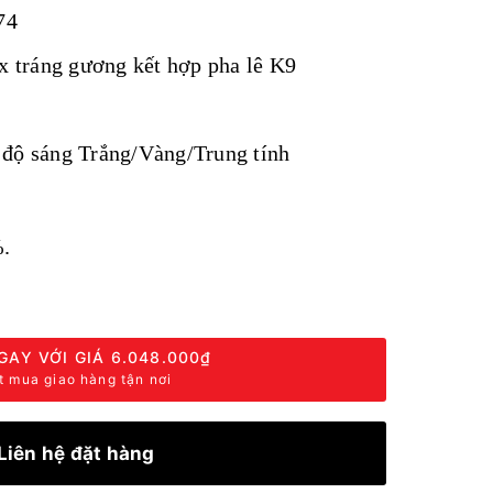
74
nox tráng gương kết hợp pha lê K9
độ sáng Trắng/Vàng/Trung tính
.
GAY VỚI GIÁ
6.048.000₫
t mua giao hàng tận nơi
Liên hệ đặt hàng