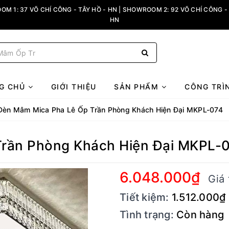
M 1: 37 VÕ CHÍ CÔNG - TÂY HỒ - HN | SHOWROOM 2: 92 VÕ CHÍ CÔNG - 
HN
G CHỦ
GIỚI THIỆU
SẢN PHẨM
CÔNG TRÌ
Đèn Mâm Mica Pha Lê Ốp Trần Phòng Khách Hiện Đại MKPL-074
rần Phòng Khách Hiện Đại MKPL-
6.048.000₫
Giá 
Tiết kiệm:
1.512.000₫
Tình trạng:
Còn hàng