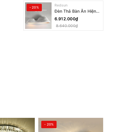
Redsun
- 20%
Đèn Thả Bàn Ăn Hiện
Đại Bậc Thang Đôi
6.912.000₫
Phong Cách Nhật Bản
8.640.000₫
Wabi-sabi DC-T078A
- 20%
- 20%