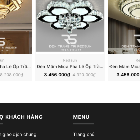
un
Redsun
R
Đèn Mâm Mica Pha Lê Ốp Trần Phòng Khách Hiện Đại MKPL-01
Đèn Mâm Mica Pha Lê Ốp Trần Phòng Khách Hiện Đại MKPL-02
3.456.000₫
3.456.00
8.208.000₫
4.320.000₫
Ợ KHÁCH HÀNG
MENU
n giao dịch chung
Trang chủ