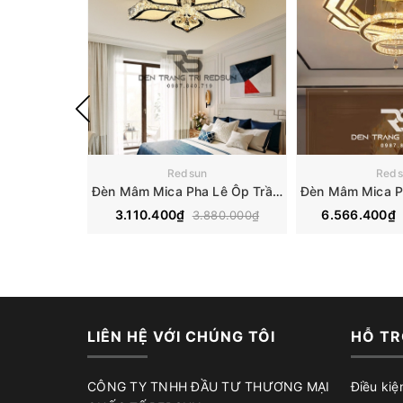
Redsun
Reds
Đèn Mâm Mica Pha Lê Ôp Trần Phòng Khách Hiện Đại MKPL-08
3.110.400₫
6.566.400₫
3.880.000₫
LIÊN HỆ VỚI CHÚNG TÔI
HỖ TR
CÔNG TY TNHH ĐẦU TƯ THƯƠNG MẠI
Điều kiệ