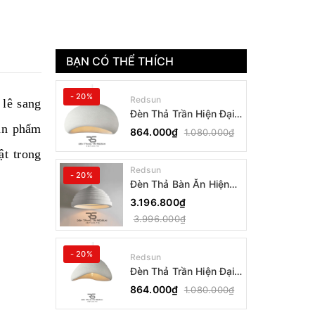
BẠN CÓ THỂ THÍCH
- 20%
Redsun
 lê sang
Đèn Thả Trần Hiện Đại
Phong Cách Nhật Bản
sản phẩm
864.000₫
1.080.000₫
Wabi-sabi CDT-T036
ật trong
Dáng B
Redsun
- 20%
Đèn Thả Bàn Ăn Hiện
Đại Bậc Thang Đơn
3.196.800₫
Phong Cách Nhật Bản
3.996.000₫
Wabi-sabi DC-T078B
- 20%
Redsun
Đèn Thả Trần Hiện Đại
Phong Cách Nhật Bản
864.000₫
1.080.000₫
Wabi-sabi CDT-T036
Dáng A