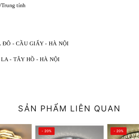
/Trung tính
 ĐÔ - CẦU GIẤY - HÀ NỘI
LA - TÂY HỒ - HÀ NỘI
SẢN PHẨM LIÊN QUAN
- 20%
- 20%