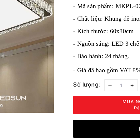
- Mã sản phẩm: MKPL-0
- Chất liệu: Khung đế i
- Kích thước: 60x80cm
- Nguồn sáng: LED 3 chế 
- Bảo hành: 24 tháng.
- Giá đã bao gồm VAT 8%
Số lượng:
–
+
MUA N
Đặ