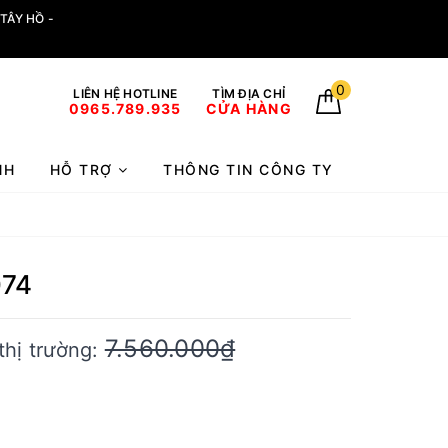
TÂY HỒ -
0
LIÊN HỆ HOTLINE
TÌM ĐỊA CHỈ
0965.789.935
CỬA HÀNG
NH
HỖ TRỢ
THÔNG TIN CÔNG TY
074
7.560.000₫
thị trường: