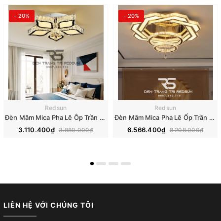
- 20%
- 20%
Redsun
Redsun
Đèn Mâm Mica Pha Lê Ôp Trần Phòng Khách Hiện Đại MKPL-08
Đèn Mâm Mica Pha Lê Ốp Trần Phòng Khách Hiện Đại MKPL-01
3.110.400₫
6.566.400₫
3.880.000₫
8.208.000₫
LIÊN HỆ VỚI CHÚNG TÔI