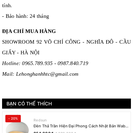
tính.
- Bảo hành: 24 tháng
ĐỊA CHỈ MUA HÀNG
SHOWROOM 92 VÕ CHÍ CÔNG - NGHĨA ĐÔ - CẦU
GIẤY - HÀ NỘI
Hotline: 0965.789.935 - 0987.840.719
Mail: Lehonghanhhtc@gmail.com
BẠN CÓ THỂ THÍCH
- 20%
Redsun
Đèn Thả Trần Hiện Đại Phong Cách Nhật Bản Wabi-
sabi CDT-T036 Dáng B