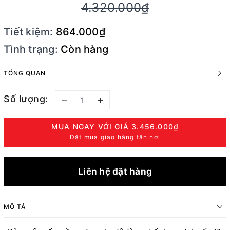
4.320.000₫
Tiết kiệm:
864.000₫
Tình trạng:
Còn hàng
TỔNG QUAN
Số lượng:
–
+
MUA NGAY VỚI GIÁ
3.456.000₫
Đặt mua giao hàng tận nơi
Liên hệ đặt hàng
MÔ TẢ