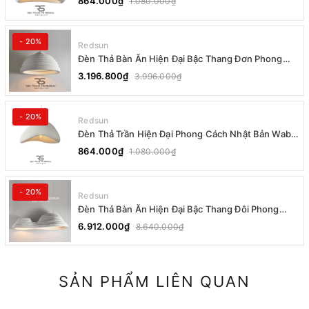
864.000₫
1.080.000₫
- 20%
Redsun
Đèn Thả Bàn Ăn Hiện Đại Bậc Thang Đơn Phong
Cách Nhật Bản Wabi-sabi DC-T078B
3.196.800₫
3.996.000₫
- 20%
Redsun
Đèn Thả Trần Hiện Đại Phong Cách Nhật Bản Wabi-
sabi CDT-T036 Dáng A
864.000₫
1.080.000₫
- 20%
Redsun
Đèn Thả Bàn Ăn Hiện Đại Bậc Thang Đôi Phong
Cách Nhật Bản Wabi-sabi DC-T078A
6.912.000₫
8.640.000₫
SẢN PHẨM LIÊN QUAN