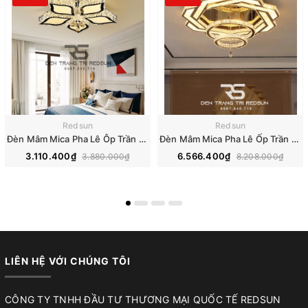
Redsun
Redsun
Đèn Mâm Mica Pha Lê Ôp Trần Phòng Khách Hiện Đại MKPL-08
Đèn Mâm Mica Pha Lê Ốp Trần Phòng Khách Hiện Đại MKPL-01
3.110.400₫
6.566.400₫
3.880.000₫
8.208.000₫
LIÊN HỆ VỚI CHÚNG TÔI
CÔNG TY TNHH ĐẦU TƯ THƯƠNG MẠI QUỐC TẾ REDSUN