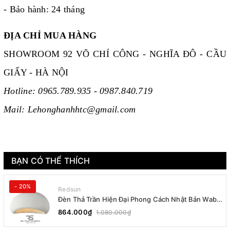
- Bảo hành: 24 tháng
ĐỊA CHỈ MUA HÀNG
SHOWROOM 92 VÕ CHÍ CÔNG - NGHĨA ĐÔ - CẦU
GIẤY - HÀ NỘI
Hotline: 0965.789.935 - 0987.840.719
Mail: Lehonghanhhtc@gmail.com
BẠN CÓ THỂ THÍCH
- 20%
Redsun
Đèn Thả Trần Hiện Đại Phong Cách Nhật Bản Wabi-
sabi CDT-T036 Dáng B
864.000₫
1.080.000₫