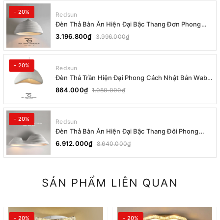
- 20%
Redsun
Đèn Thả Bàn Ăn Hiện Đại Bậc Thang Đơn Phong
Cách Nhật Bản Wabi-sabi DC-T078B
3.196.800₫
3.996.000₫
- 20%
Redsun
Đèn Thả Trần Hiện Đại Phong Cách Nhật Bản Wabi-
sabi CDT-T036 Dáng A
864.000₫
1.080.000₫
- 20%
Redsun
Đèn Thả Bàn Ăn Hiện Đại Bậc Thang Đôi Phong
Cách Nhật Bản Wabi-sabi DC-T078A
6.912.000₫
8.640.000₫
SẢN PHẨM LIÊN QUAN
- 20%
- 20%