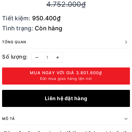
4.752.000₫
Tiết kiệm:
950.400₫
Tình trạng:
Còn hàng
TỔNG QUAN
Số lượng:
–
+
MUA NGAY VỚI GIÁ
3.801.600₫
Đặt mua giao hàng tận nơi
Liên hệ đặt hàng
MÔ TẢ