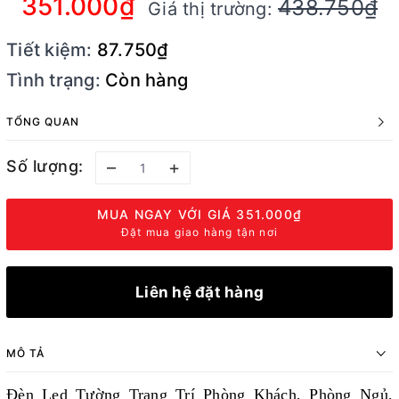
351.000₫
438.750₫
Giá thị trường:
Tiết kiệm:
87.750₫
Tình trạng:
Còn hàng
TỔNG QUAN
Số lượng:
–
+
MUA NGAY VỚI GIÁ
351.000₫
Đặt mua giao hàng tận nơi
Liên hệ đặt hàng
MÔ TẢ
Đèn Led Tường Trang Trí Phòng Khách, Phòng Ngủ,