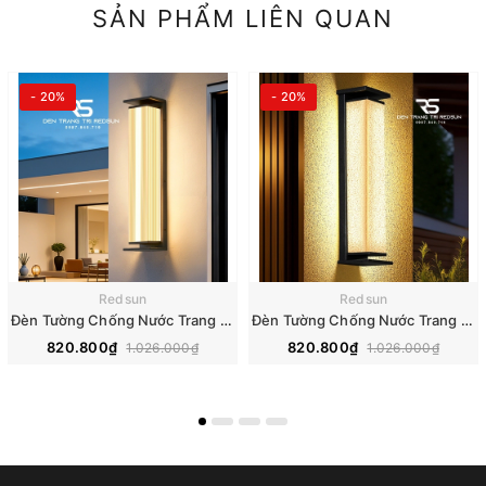
SẢN PHẨM LIÊN QUAN
- 20%
- 20%
Redsun
Redsun
Đèn Tường Chống Nước Trang Trí Ngoài Trời Nhà Hàng, Khách Sạn, Biệt Thự, Sân Vườn DTOD-001
Đèn Tường Chống Nước Trang Trí Ngoài Trời Nhà Hàng, Khách Sạn, Biệt Thự, Sân Vườn DTOD-002
820.800₫
820.800₫
1.026.000₫
1.026.000₫