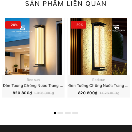
SẢN PHẨM LIÊN QUAN
- 20%
- 20%
Redsun
Redsun
Đèn Tường Chống Nước Trang Trí Ngoài Trời Nhà Hàng, Khách Sạn, Biệt Thự, Sân Vườn DTOD-001
Đèn Tường Chống Nước Trang Trí Ngoài Trời Nhà Hàng, Khách Sạn, Biệt Thự, Sân Vườn DTOD-002
820.800₫
820.800₫
1.026.000₫
1.026.000₫