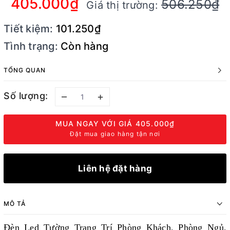
405.000₫
506.250₫
Giá thị trường:
Tiết kiệm:
101.250₫
Tình trạng:
Còn hàng
TỔNG QUAN
Số lượng:
–
+
MUA NGAY VỚI GIÁ
405.000₫
Đặt mua giao hàng tận nơi
Liên hệ đặt hàng
MÔ TẢ
Đèn Led Tường Trang Trí Phòng Khách, Phòng Ngủ,