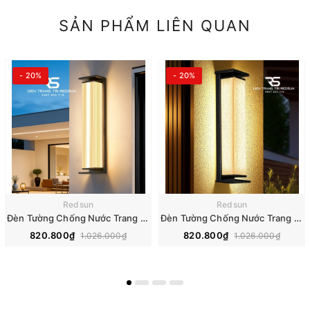
SẢN PHẨM LIÊN QUAN
- 20%
- 20%
Redsun
Redsun
Đèn Tường Chống Nước Trang Trí Ngoài Trời Nhà Hàng, Khách Sạn, Biệt Thự, Sân Vườn DTOD-001
Đèn Tường Chống Nước Trang Trí Ngoài Trời Nhà Hàng, Khách Sạn, Biệt Thự, Sân Vườn DTOD-002
820.800₫
820.800₫
1.026.000₫
1.026.000₫