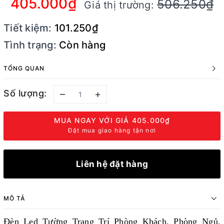
405.000₫
506.250₫
Giá thị trường:
Tiết kiệm:
101.250₫
Tình trạng:
Còn hàng
TỔNG QUAN
Số lượng:
–
+
MUA NGAY VỚI GIÁ
405.000₫
Đặt mua giao hàng tận nơi
Liên hệ đặt hàng
MÔ TẢ
Đèn Led Tường Trang Trí Phòng Khách, Phòng Ngủ,