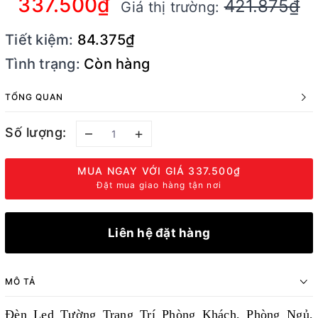
337.500₫
421.875₫
Giá thị trường:
Tiết kiệm:
84.375₫
Tình trạng:
Còn hàng
TỔNG QUAN
Số lượng:
–
+
MUA NGAY VỚI GIÁ
337.500₫
Đặt mua giao hàng tận nơi
Liên hệ đặt hàng
MÔ TẢ
Đèn Led Tường Trang Trí Phòng Khách, Phòng Ngủ,