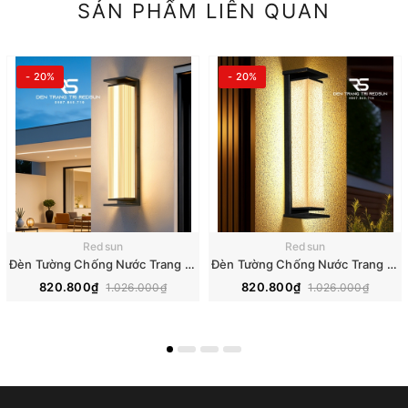
SẢN PHẨM LIÊN QUAN
- 20%
- 20%
Redsun
Redsun
Đèn Tường Chống Nước Trang Trí Ngoài Trời Nhà Hàng, Khách Sạn, Biệt Thự, Sân Vườn DTOD-001
Đèn Tường Chống Nước Trang Trí Ngoài Trời Nhà Hàng, Khách Sạn, Biệt Thự, Sân Vườn DTOD-002
820.800₫
820.800₫
1.026.000₫
1.026.000₫