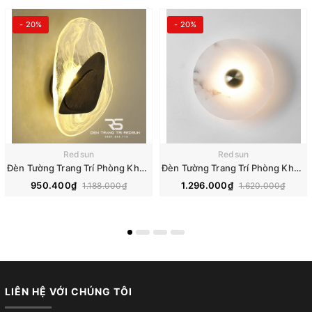
- 20%
- 20%
Redsun
Redsun
Đèn Tường Trang Trí Phòng Khách, Phòng Ngủ, Cầu Thang Phong Cách Bắc Âu Chất Liệu Pha Lê DT-118
Đèn Tường Trang Trí Phòng Khách, Phòng Ngủ, Cầu Thang Phong Cách Bắc Âu Chất Liệu Đá Cẩm Thạch DT-112
950.400₫
1.296.000₫
1.188.000₫
1.620.000₫
LIÊN HỆ VỚI CHÚNG TÔI