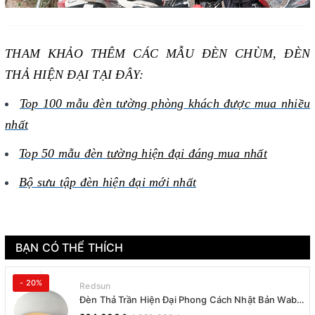
THAM KHẢO THÊM CÁC MẪU ĐÈN CHÙM, ĐÈN
THẢ HIỆN ĐẠI TẠI ĐÂY:
Top 100 mẫu đèn tường phòng khách được mua nhiều
nhất
Top 50 mẫu đèn
tường hiện đại đáng mua nhất
Bộ sưu tập đèn hiện đại mới nhất
BẠN CÓ THỂ THÍCH
- 20%
Redsun
Đèn Thả Trần Hiện Đại Phong Cách Nhật Bản Wabi-
sabi CDT-T036 Dáng B