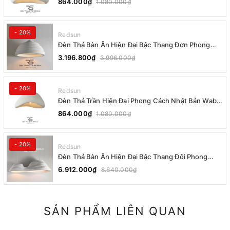
864.000₫
1.080.000₫
- 20%
Redsun
Đèn Thả Bàn Ăn Hiện Đại Bậc Thang Đơn Phong
Cách Nhật Bản Wabi-sabi DC-T078B
3.196.800₫
3.996.000₫
- 20%
Redsun
Đèn Thả Trần Hiện Đại Phong Cách Nhật Bản Wabi-
sabi CDT-T036 Dáng A
864.000₫
1.080.000₫
- 20%
Redsun
Đèn Thả Bàn Ăn Hiện Đại Bậc Thang Đôi Phong
Cách Nhật Bản Wabi-sabi DC-T078A
6.912.000₫
8.640.000₫
SẢN PHẨM LIÊN QUAN