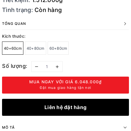
Tiết kiệm:
1.512.000₫
Tình trạng:
Còn hàng
TỔNG QUAN
Kích thước:
40+60cm
40+80cm
60+80cm
Số lượng:
–
+
MUA NGAY VỚI GIÁ
6.048.000₫
Đặt mua giao hàng tận nơi
Liên hệ đặt hàng
MÔ TẢ