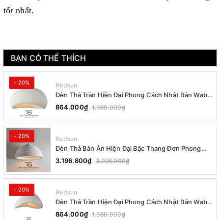
tốt nhất.
BẠN CÓ THỂ THÍCH
- 20%
Redsun
Đèn Thả Trần Hiện Đại Phong Cách Nhật Bản Wabi-
sabi CDT-T036 Dáng B
864.000₫
1.080.000₫
- 20%
Redsun
Đèn Thả Bàn Ăn Hiện Đại Bậc Thang Đơn Phong
Cách Nhật Bản Wabi-sabi DC-T078B
3.196.800₫
3.996.000₫
- 20%
Redsun
Đèn Thả Trần Hiện Đại Phong Cách Nhật Bản Wabi-
sabi CDT-T036 Dáng A
864.000₫
1.080.000₫