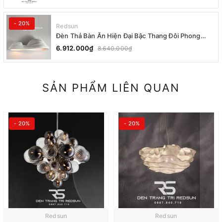
- 20%
Redsun
Đèn Thả Bàn Ăn Hiện Đại Bậc Thang Đôi Phong
Cách Nhật Bản Wabi-sabi DC-T078A
6.912.000₫
8.640.000₫
SẢN PHẨM LIÊN QUAN
- 20%
- 20%
Redsun
Redsun