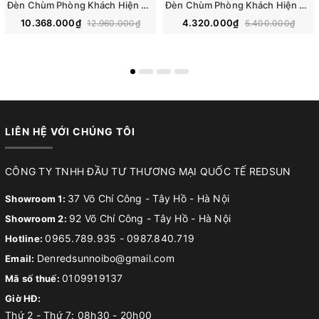
Đèn Chùm Phòng Khách Hiện Đại Bong Bóng Phong Cách Bắc Âu DC-T079
Đèn Chùm Phòng Khách Hiện Đại Đám Mây Phong Cách Bắc Âu DC-T075
10.368.000₫
4.320.000₫
12.960.000₫
5.400.000₫
LIÊN HỆ VỚI CHÚNG TÔI
CÔNG TY TNHH ĐẦU TƯ THƯƠNG MẠI QUỐC TẾ REDSUN
37 Võ Chí Công - Tây Hồ - Hà Nội
Showroom 1:
92 Võ Chí Công - Tây Hồ - Hà Nội
Showroom 2:
0965.789.935
-
0987.840.719
Hotline:
Denredsunnoibo@gmail.com
Email:
0109919137
Mã số thuế:
Giờ HĐ:
Thứ 2 - Thứ 7: 08h30 - 20h00