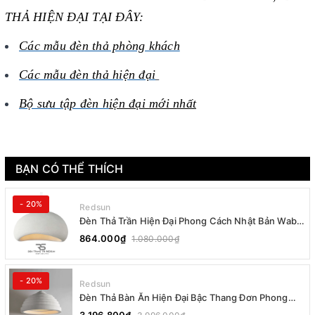
THẢ HIỆN ĐẠI TẠI ĐÂY:
Các mẫu đèn thả phòng khách
Các mẫu đèn thả hiện đại
Bộ sưu tập đèn h
iện đại mới nhất
BẠN CÓ THỂ THÍCH
- 20%
Redsun
Đèn Thả Trần Hiện Đại Phong Cách Nhật Bản Wabi-
sabi CDT-T036 Dáng B
864.000₫
1.080.000₫
- 20%
Redsun
Đèn Thả Bàn Ăn Hiện Đại Bậc Thang Đơn Phong
Cách Nhật Bản Wabi-sabi DC-T078B