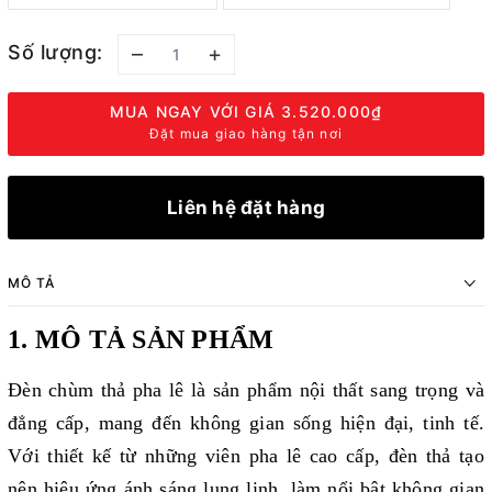
Số lượng:
–
+
MUA NGAY VỚI GIÁ
3.520.000₫
Đặt mua giao hàng tận nơi
Liên hệ đặt hàng
MÔ TẢ
1. MÔ TẢ SẢN PHẨM
Đèn chùm thả pha lê là sản phẩm nội thất sang trọng và
đẳng cấp, mang đến không gian sống hiện đại, tinh tế.
Với thiết kế từ những viên pha lê cao cấp, đèn thả tạo
nên hiệu ứng ánh sáng lung linh, làm nổi bật không gian