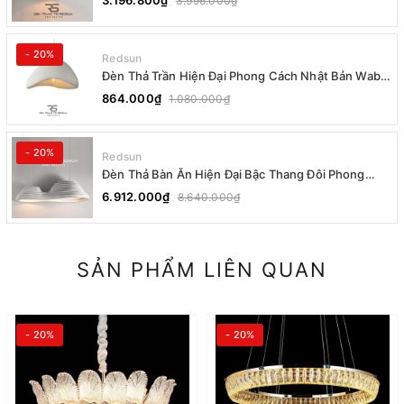
3.196.800₫
3.996.000₫
- 20%
Redsun
Đèn Thả Trần Hiện Đại Phong Cách Nhật Bản Wabi-
sabi CDT-T036 Dáng A
864.000₫
1.080.000₫
- 20%
Redsun
Đèn Thả Bàn Ăn Hiện Đại Bậc Thang Đôi Phong
Cách Nhật Bản Wabi-sabi DC-T078A
6.912.000₫
8.640.000₫
SẢN PHẨM LIÊN QUAN
- 20%
- 20%