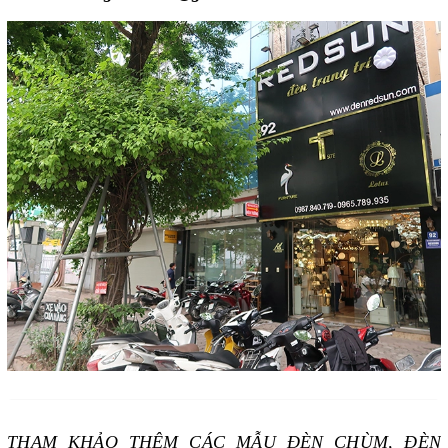
THAM KHẢO THÊM CÁC MẪU ĐÈN CHÙM, ĐÈN