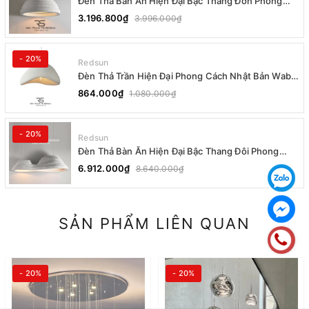
Đèn Thả Bàn Ăn Hiện Đại Bậc Thang Đơn Phong
Cách Nhật Bản Wabi-sabi DC-T078B
3.196.800₫
3.996.000₫
- 20%
Redsun
Đèn Thả Trần Hiện Đại Phong Cách Nhật Bản Wabi-
sabi CDT-T036 Dáng A
864.000₫
1.080.000₫
- 20%
Redsun
Đèn Thả Bàn Ăn Hiện Đại Bậc Thang Đôi Phong
Cách Nhật Bản Wabi-sabi DC-T078A
6.912.000₫
8.640.000₫
SẢN PHẨM LIÊN QUAN
- 20%
- 20%