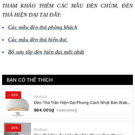
THAM KHẢO THÊM CÁC MẪU ĐÈN CHÙM, ĐÈN
THẢ HIỆN ĐẠI TẠI ĐÂY:
Các mẫu đèn thả phòng khách
Các mẫu đèn thả
hiện đại
Bộ sưu tập đèn h
iện đại mới nhất
BẠN CÓ THỂ THÍCH
- 20%
Redsun
Đèn Thả Trần Hiện Đại Phong Cách Nhật Bản Wabi-
sabi CDT-T036 Dáng B
864.000₫
1.080.000₫
- 20%
Redsun