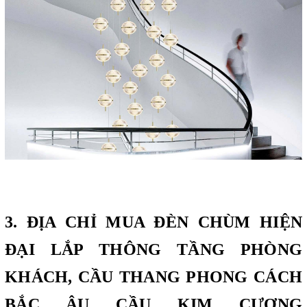
3. ĐỊA CHỈ MUA ĐÈN CHÙM HIỆN
ĐẠI LẮP THÔNG TẦNG PHÒNG
KHÁCH, CẦU THANG PHONG CÁCH
BẮC ÂU CẦU KIM CƯƠNG