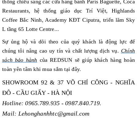
thống chiếu sáng các cửa hàng bánh Paris Baguette, Coca
Restaurants, hệ thống giáo dục Trí Việt, Highlands
Coffee Bắc Ninh, Academy KĐT Ciputra, triển lãm Sky
L tầng 65 Lotte Centre...
Sự ủng hộ và dõi theo của quý khách là động lực để
chúng tôi nâng cao uy tín và chất lượng dịch vụ.
Chính
sách bảo hành
của REDSUN sẽ giúp khách hàng hoàn
toàn yên tâm khi mua sắm tại đây.
SHOWROOM 92 & 37 VÕ CHÍ CÔNG - NGHĨA
ĐÔ - CẦU GIẤY - HÀ NỘI
Hotline: 0965.789.935 - 0987.840.719.
Mail: Lehonghanhhtc@gmail.com