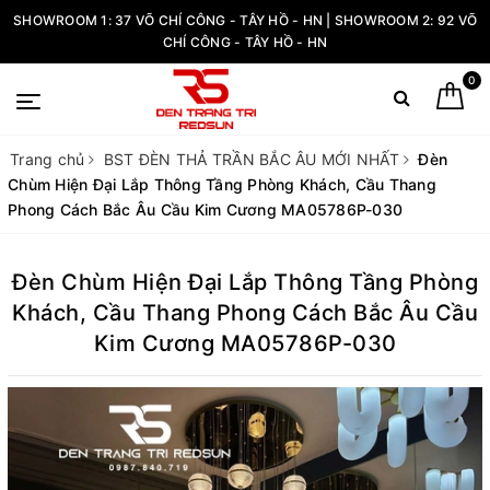
SHOWROOM 1: 37 VÕ CHÍ CÔNG - TÂY HỒ - HN | SHOWROOM 2: 92 VÕ
CHÍ CÔNG - TÂY HỒ - HN
0
Trang chủ
BST ĐÈN THẢ TRẦN BẮC ÂU MỚI NHẤT
Đèn
Chùm Hiện Đại Lắp Thông Tầng Phòng Khách, Cầu Thang
Phong Cách Bắc Âu Cầu Kim Cương MA05786P-030
Đèn Chùm Hiện Đại Lắp Thông Tầng Phòng
Khách, Cầu Thang Phong Cách Bắc Âu Cầu
Kim Cương MA05786P-030