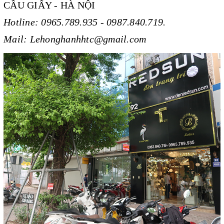
CẦU GIẤY - HÀ NỘI
Hotline: 0965.789.935 - 0987.840.719.
Mail: Lehonghanhhtc@gmail.com