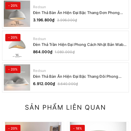
- 20%
Redsun
Đèn Thả Bàn Ăn Hiện Đại Bậc Thang Đơn Phong
Cách Nhật Bản Wabi-sabi DC-T078B
3.196.800₫
3.996.000₫
- 20%
Redsun
Đèn Thả Trần Hiện Đại Phong Cách Nhật Bản Wabi-
sabi CDT-T036 Dáng A
864.000₫
1.080.000₫
- 20%
Redsun
Đèn Thả Bàn Ăn Hiện Đại Bậc Thang Đôi Phong
Cách Nhật Bản Wabi-sabi DC-T078A
6.912.000₫
8.640.000₫
SẢN PHẨM LIÊN QUAN
- 20%
- 18%