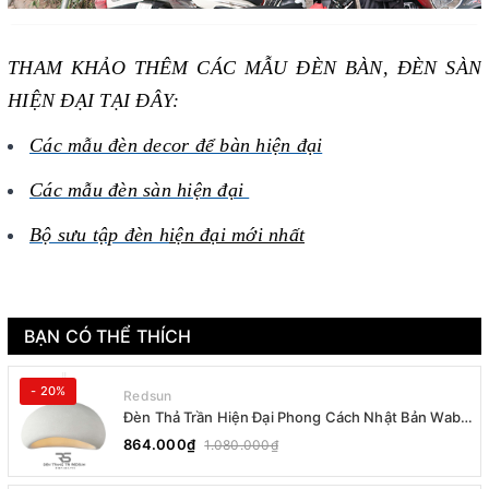
THAM KHẢO THÊM CÁC MẪU ĐÈN BÀN, ĐÈN SÀN
HIỆN ĐẠI TẠI ĐÂY:
Các mẫu đèn decor để bàn hiện đại
Các mẫu đèn sàn hiện đại
Bộ sưu tập đèn h
iện đại mới nhất
BẠN CÓ THỂ THÍCH
- 20%
Redsun
Đèn Thả Trần Hiện Đại Phong Cách Nhật Bản Wabi-
sabi CDT-T036 Dáng B
864.000₫
1.080.000₫