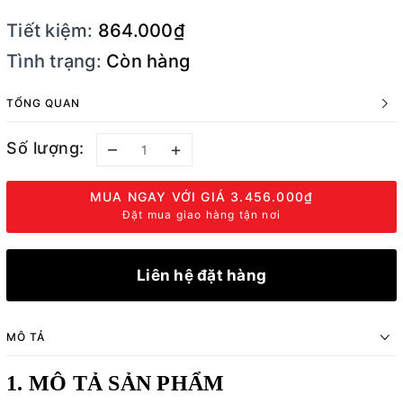
Tiết kiệm:
864.000₫
Tình trạng:
Còn hàng
TỔNG QUAN
Số lượng:
–
+
MUA NGAY VỚI GIÁ
3.456.000₫
Đặt mua giao hàng tận nơi
Liên hệ đặt hàng
MÔ TẢ
1. MÔ TẢ SẢN PHẨM