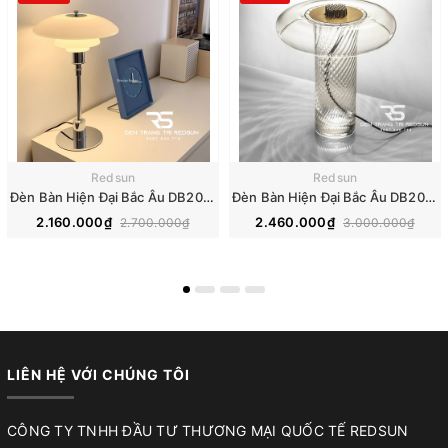
Redsun
Redsun
Đèn Bàn Hiện Đại Bắc Âu DB2096
Đèn Bàn Hiện Đại Bắc Âu DB2098
2.160.000₫
2.460.000₫
2.700.000₫
3.000.000₫
LIÊN HỆ VỚI CHÚNG TÔI
CÔNG TY TNHH ĐẦU TƯ THƯƠNG MẠI QUỐC TẾ REDSUN