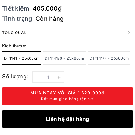
Tiết kiệm:
405.000₫
Tình trạng:
Còn hàng
TỔNG QUAN
Kích thước:
DT1141 - 25x65cm
DT1141/6 - 25x80cm
DT1141/7 - 25x80cm
Số lượng:
–
+
MUA NGAY VỚI GIÁ
1.620.000₫
Đặt mua giao hàng tận nơi
Liên hệ đặt hàng