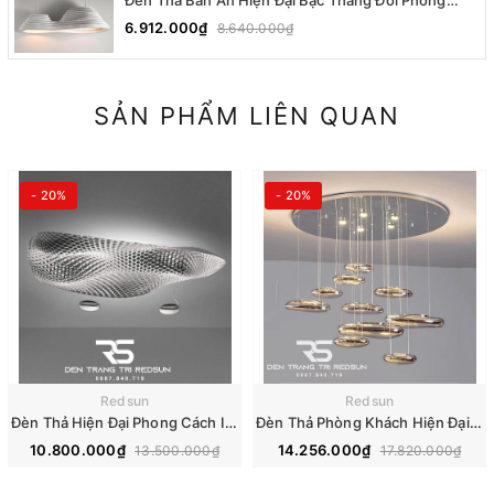
Cách Nhật Bản Wabi-sabi DC-T078A
6.912.000₫
8.640.000₫
SẢN PHẨM LIÊN QUAN
- 20%
- 20%
Redsun
Redsun
Đèn Thả Hiện Đại Phong Cách Italia Lắp Phòng Khách, Phòng Ăn, Nhà Hàng DC-T081
Đèn Thả Phòng Khách Hiện Đại Thuỷ Tinh Giọt Nước Đen Phong Cách Italia DC-T080
10.800.000₫
14.256.000₫
13.500.000₫
17.820.000₫