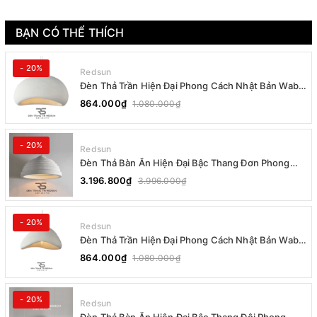
BẠN CÓ THỂ THÍCH
- 20%
Redsun
Đèn Thả Trần Hiện Đại Phong Cách Nhật Bản Wabi-
sabi CDT-T036 Dáng B
864.000₫
1.080.000₫
- 20%
Redsun
Đèn Thả Bàn Ăn Hiện Đại Bậc Thang Đơn Phong
Cách Nhật Bản Wabi-sabi DC-T078B
3.196.800₫
3.996.000₫
- 20%
Redsun
Đèn Thả Trần Hiện Đại Phong Cách Nhật Bản Wabi-
sabi CDT-T036 Dáng A
864.000₫
1.080.000₫
- 20%
Redsun
Đèn Thả Bàn Ăn Hiện Đại Bậc Thang Đôi Phong