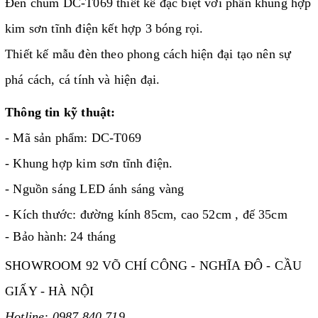
Đèn chùm DC-T069 thiết kế đặc biệt với phần khung hợp
kim sơn tĩnh điện kết hợp 3 bóng rọi.
Thiết kế mẫu đèn theo phong cách hiện đại tạo nên sự
phá cách, cá tính và hiện đại.
Thông tin kỹ thuật:
- Mã sản phẩm: DC-T069
- Khung hợp kim sơn tĩnh điện.
- Nguồn sáng LED ánh sáng vàng
- Kích thước: đường kính 85cm, cao 52cm , đế 35cm
- Bảo hành: 24 tháng
SHOWROOM 92 VÕ CHÍ CÔNG - NGHĨA ĐÔ - CẦU
GIẤY - HÀ NỘI
Hotline: 0987.840.719