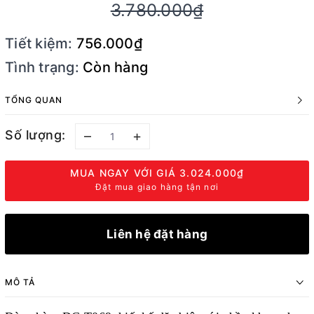
3.780.000₫
Tiết kiệm:
756.000₫
Tình trạng:
Còn hàng
TỔNG QUAN
Số lượng:
–
+
MUA NGAY VỚI GIÁ
3.024.000₫
Đặt mua giao hàng tận nơi
Liên hệ đặt hàng
MÔ TẢ