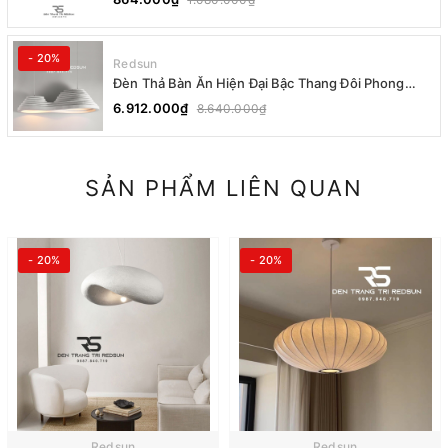
- 20%
Redsun
Đèn Thả Bàn Ăn Hiện Đại Bậc Thang Đôi Phong
Cách Nhật Bản Wabi-sabi DC-T078A
6.912.000₫
8.640.000₫
SẢN PHẨM LIÊN QUAN
- 20%
- 20%
Redsun
Redsun