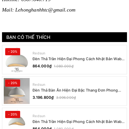
Mail: Lehonghanhhtc@gmail.com
BẠN CÓ THỂ THÍCH
- 20%
Redsun
Đèn Thả Trần Hiện Đại Phong Cách Nhật Bản Wabi-
sabi CDT-T036 Dáng B
864.000₫
1.080.000₫
- 20%
Redsun
Đèn Thả Bàn Ăn Hiện Đại Bậc Thang Đơn Phong
Cách Nhật Bản Wabi-sabi DC-T078B
3.196.800₫
3.996.000₫
- 20%
Redsun
Đèn Thả Trần Hiện Đại Phong Cách Nhật Bản Wabi-
sabi CDT-T036 Dáng A
864.000₫
1.080.000₫