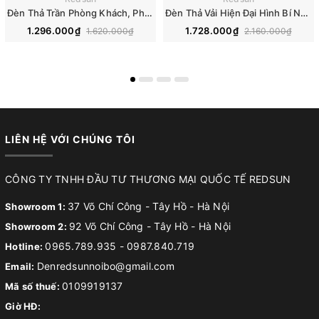
Đèn Thả Trần Phòng Khách, Phòng Ăn, Phòng Ngủ Hiện Đại Phong Cách Nhật Bản Wabi-sabi CDT-T074
Đèn Thả Vải Hiện Đại Hình Bí Ngô Lắp Phòng Khách, Phòng Ăn, Thông Tầng Phong Cách Nhật Bản Wabi-sabi DC-T116
1.296.000₫
1.728.000₫
1.620.000₫
2.160.000₫
LIÊN HỆ VỚI CHÚNG TÔI
CÔNG TY TNHH ĐẦU TƯ THƯƠNG MẠI QUỐC TẾ REDSUN
37 Võ Chí Công - Tây Hồ - Hà Nội
Showroom 1:
92 Võ Chí Công - Tây Hồ - Hà Nội
Showroom 2:
0965.789.935
-
0987.840.719
Hotline:
Denredsunnoibo@gmail.com
Email:
0109919137
Mã số thuế:
Giờ HĐ: