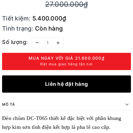
27.000.000₫
Tiết kiệm:
5.400.000₫
Tình trạng:
Còn hàng
Số lượng:
–
+
MUA NGAY VỚI GIÁ
21.600.000₫
Đặt mua giao hàng tận nơi
Liên hệ đặt hàng
MÔ TẢ
Đèn chùm DC-T065 thiết kế đặc biệt với phần khung
hợp kim sơn tĩnh điện kết hợp lá pha lê cao cấp.