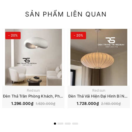
SẢN PHẨM LIÊN QUAN
- 20%
- 20%
Redsun
Redsun
Đèn Thả Trần Phòng Khách, Phòng Ăn, Phòng Ngủ Hiện Đại Phong Cách Nhật Bản Wabi-sabi CDT-T074
Đèn Thả Vải Hiện Đại Hình Bí Ngô Lắp Phòng Khách, Phòng Ăn, Thông Tầng Phong Cách Nhật Bản Wabi-sabi DC-T116
1.296.000₫
1.728.000₫
1.620.000₫
2.160.000₫