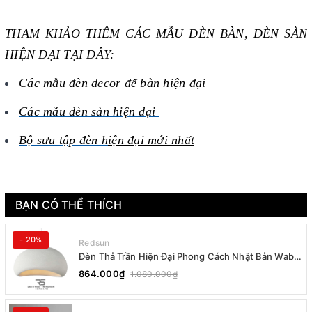
THAM KHẢO THÊM CÁC MẪU ĐÈN BÀN, ĐÈN SÀN
HIỆN ĐẠI TẠI ĐÂY:
Các mẫu đèn decor để bàn hiện đại
Các mẫu đèn sàn hiện đại
Bộ sưu tập đèn h
iện đại mới nhất
BẠN CÓ THỂ THÍCH
- 20%
Redsun
Đèn Thả Trần Hiện Đại Phong Cách Nhật Bản Wabi-
sabi CDT-T036 Dáng B
864.000₫
1.080.000₫