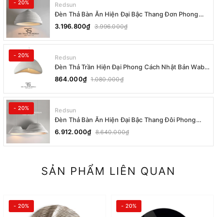
- 20%
Redsun
Đèn Thả Bàn Ăn Hiện Đại Bậc Thang Đơn Phong
Cách Nhật Bản Wabi-sabi DC-T078B
3.196.800₫
3.996.000₫
- 20%
Redsun
Đèn Thả Trần Hiện Đại Phong Cách Nhật Bản Wabi-
sabi CDT-T036 Dáng A
864.000₫
1.080.000₫
- 20%
Redsun
Đèn Thả Bàn Ăn Hiện Đại Bậc Thang Đôi Phong
Cách Nhật Bản Wabi-sabi DC-T078A
6.912.000₫
8.640.000₫
SẢN PHẨM LIÊN QUAN
- 20%
- 20%