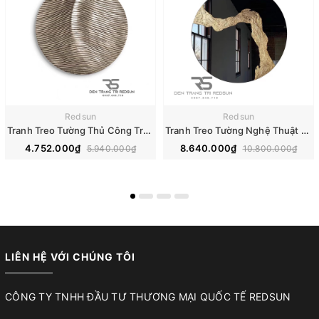
Redsun
Redsun
Tranh Treo Tường Thủ Công Trang Trí Phòng Khách, Phòng Ngủ, Hành Lang Sơn Dầu Phong Cách Trừu Tượng Hiện Đại DDC-015
Tranh Treo Tường Nghệ Thuật Trang Trí Phòng Khách, Phòng Ngủ, Hành Lang Phong Cách Bắc Âu DDC-018
4.752.000₫
8.640.000₫
5.940.000₫
10.800.000₫
LIÊN HỆ VỚI CHÚNG TÔI
CÔNG TY TNHH ĐẦU TƯ THƯƠNG MẠI QUỐC TẾ REDSUN